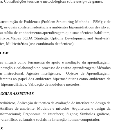
a; Contribuições teóricas e metodológicas sobre
design
de games.
Estruturação de Problemas (Problem Structuring Methods – PSM); e de
, os quais conferem aderência a ambientes hipermidiáticos devido ao
 ou mídia de conhecimento/aprendizagem que suas técnicas habilitam;
tivos;Mapas SODA (Strategic Options Development and Analysis);
s, Multicritérios (uso combinado de técnicas).
AGEM
tes virtuais como ferramenta de apoio e mediação da aprendizagem;
ooperação e colaboração no processo de ensino aprendizagem; Métodos
 instrucional; Agentes inteligentes; Objetos de Aprendizagem;
ferentes ao papel dos ambientes hipermediáticos como ambientes de
s hipermediáticos; Validação de modelos e métodos.
OGIAS ASSISTIVAS
ediáticos; Aplicação de técnica de avaliação de interface no design de
 Análises de ambiente. Modelos e métodos; Arquitetura e design da
nformacional; Ergonomia de interfaces; Signos; Símbolos gráficos;
o-científico; culturais e sociais na interação homem-computador;
ES