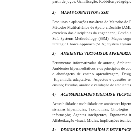
partir de jogos; Gamificação; Robótica pedagógic
2)
MAPAS COGNITIVOS
e SSM
Pesquisas e aplicações nas áreas de Métodos de 
Métodos Multicritérios de Apoio a Decisão (AMD)
exercício das disciplinas da engenharia; Gestão
Soft Systems Methodology (SSM); Mapas cogni
Strategic Choice Approach (SCA); System Dynamic
3)
AMBIENTES VIRTUAIS DE APRENDIZ
Ferramentas informatizadas de autoria; Ambien
Ambientes hipermediáticos e os princípios de c
e abordagens de ensino aprendizagem; Design
Hipermídia adaptativa; Aspectos e questões re
ensino; Estudos, análise e validação de ambiente
4)
ACESSIBILIDADES DIGITAIS E TECNOL
Acessibilidade e usabilidade em ambientes hiperm
sistemas hipermídias; Taxonomias; Ontologias;
informação; Agentes inteligentes; Ergonomia i
Alfabetização visual; Mídias; Implicações técnic
5)
DESIGN DE HIPERMÍDIA E INTERFAC